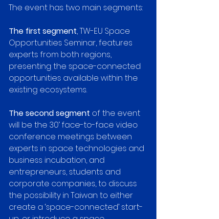
The event has two main segments:
The first segment
, TW-EU Space 
Opportunities Seminar, features 
experts from both regions, 
presenting the space-connected 
opportunities available within the 
existing ecosystems. 
The second segment
 of the event 
will be the 30’ face-to-face video 
conference meetings between 
experts in space technologies and 
business incubation, and 
entrepreneurs, students and 
corporate companies, to discuss 
the possibility in Taiwan to either 
create a ‘space-connected’ start-
up, or introduce a space 