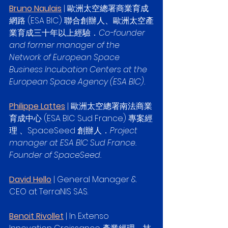
Bruno Naulais
 | 歐洲太空總署商業育成
網路 (ESA BIC) 聯合創辦人、歐洲太空產
業育成三十年以上經驗．
Co-founder 
and former manager of the 
Network of European Space 
Business Incubation Centers at the 
European Space Agency (ESA BIC).
Philippe Lattes
 | 歐洲太空總署南法商業
育成中心 (ESA BIC Sud France) 專案經
理 、SpaceSeed 創辦人．
Project 
manager at ESA BIC Sud France. 
Founder of SpaceSeed.
David Hello
 | General Manager & 
CEO at TerraNIS SAS. 
Benoit Rivollet
 | In Extenso 