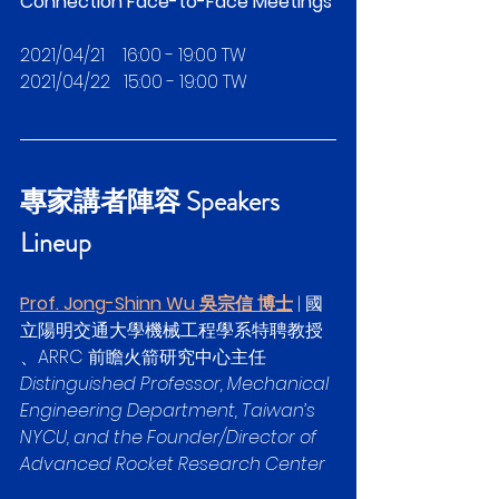
Connection Face-to-Face Meetings
2021/04/21    16:00 - 19:00 TW
2021/04/22   15:00 - 19:00 TW
專家講者陣容 Speakers 
Lineup
Prof. Jong-Shinn Wu 吳宗信 博士
 | 國
立陽明交通大學機械工程學系特聘教授 
、ARRC 前瞻火箭研究中心主任
Distinguished Professor, Mechanical 
Engineering Department, Taiwan’s 
NYCU, and the Founder/Director of 
Advanced Rocket Research Center