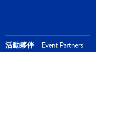
活動夥伴　Event Partners
協辦單位 Co-Organiser：林口新創園 
Startup Terrace
指導單位 Supervised by：經濟部中小
企業處 Small and Medium Enterprise 
Administration, MOEA