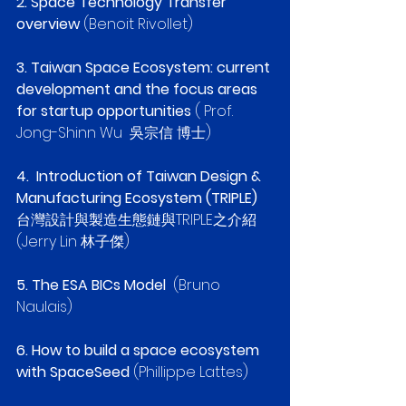
2. Space Technology Transfer 
overview
 (Benoit Rivollet)
3. Taiwan Space Ecosystem: current 
development and the focus areas 
for startup opportunities
 ( 
Prof. 
Jong-Shinn Wu
吳宗信 博士)
4.  Introduction of Taiwan Design & 
Manufacturing Ecosystem (TRIPLE)
台灣設計與製造生態鏈與TRIPLE之介紹 
(Jerry Lin 林子傑)
5. The ESA BICs Model
  (Bruno 
Naulais)
6. How to build a space ecosystem 
with SpaceSeed 
(Phillippe Lattes)