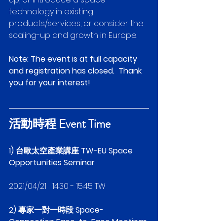
technology in existing 
products/services, or consider the 
scaling-up and growth in Europe.
Note: The event is at full capacity 
and registration has closed.  Thank 
you for your interest!
活動時程 Event Time
1) 台歐太空產業講座 TW-EU Space 
Opportunities Seminar
2021/04/21   14:30 - 15:45 TW 
2) 專家一對一時段 Space-