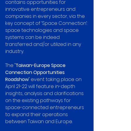
contains opportunities for 
innovative entrepreneurs and 
companies in every sector, via the 
key concept of ‘Space Connection’: 
space technologies and space 
systems can be indeed 
transferred and/or utilized in any 
industry. 
The
 'Taiwan-Europe Space 
Connection Opportunities 
Roadshow'
 event taking place on 
April 21-22 will feature in-depth 
insights, analysis and clarifications 
on the existing pathways for 
space-connected entrepreneurs 
to expand their operations 
between Taiwan and Europe. 