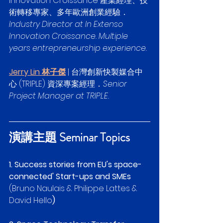
Innovation Croissance 產業經理、技
術轉移專家、多年歐洲創業經驗．
Industry Director at In Extenso 
Innovation Croissance. Multiple 
years entrepreneurship experience.
Jerry Lin 林子傑
 | 台灣創新快製媒合中
心 (TRIPLE) 資深專案經理．
Senior 
Project Manager at TRIPLE.
演講主題 Seminar Topics
1. Success stories from EU's space-
connected' Start-ups and SMEs
(Bruno Naulais & Philippe Lattes & 
David Hello
)