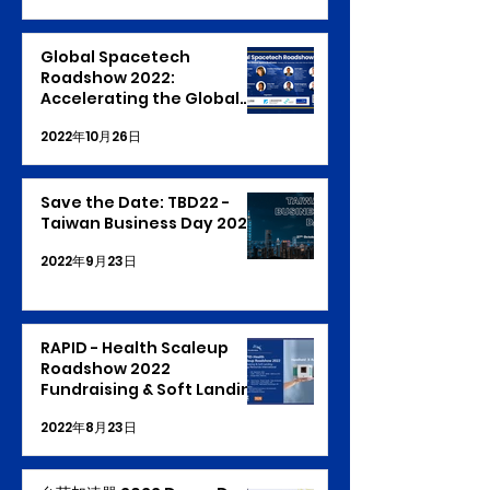
Global Spacetech
Roadshow 2022:
Accelerating the Global
Space Business
2022年10月26日
Save the Date: TBD22 -
Taiwan Business Day 2022
2022年9月23日
RAPID - Health Scaleup
Roadshow 2022
Fundraising & Soft Landing
: Energy Resources
2022年8月23日
International