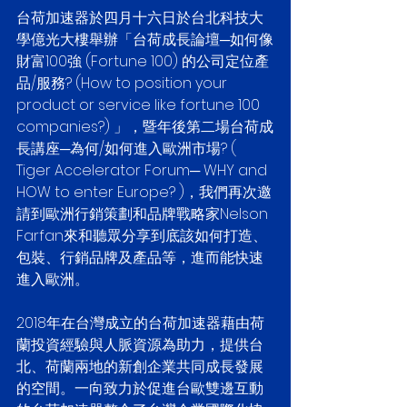
台荷加速器於四月十六日於台北科技大
學億光大樓舉辦「台荷成長論壇─如何像
財富100強 (Fortune 100) 的公司定位產
品/服務? (How to position your 
product or service like fortune 100 
companies?) 」，暨年後第二場台荷成
長講座─為何/如何進入歐洲市場? ( 
Tiger Accelerator Forum─ WHY and 
HOW to enter Europe? )，我們再次邀
請到歐洲行銷策劃和品牌戰略家Nelson 
Farfan來和聽眾分享到底該如何打造、
包裝、行銷品牌及產品等，進而能快速
進入歐洲。
2018年在台灣成立的台荷加速器藉由荷
蘭投資經驗與人脈資源為助力，提供台
北、荷蘭兩地的新創企業共同成長發展
的空間。一向致力於促進台歐雙邊互動