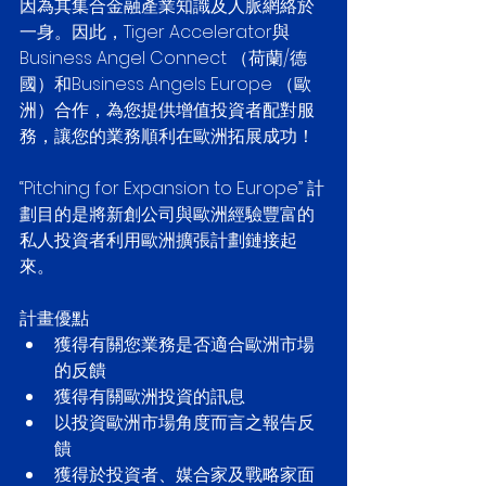
因為其集合金融產業知識及人脈網絡於
一身。因此，Tiger Accelerator與
Business Angel Connect （荷蘭/德
國）和Business Angels Europe （歐
洲）合作，為您提供增值投資者配對服
務，讓您的業務順利在歐洲拓展成功！
“Pitching for Expansion to Europe” 計
劃目的是將新創公司與歐洲經驗豐富的
私人投資者利用歐洲擴張計劃鏈接起
來。
計畫優點 
獲得有關您業務是否適合歐洲市場
的反饋  
獲得有關歐洲投資的訊息  
以投資歐洲市場角度而言之報告反
饋  
獲得於投資者、媒合家及戰略家面