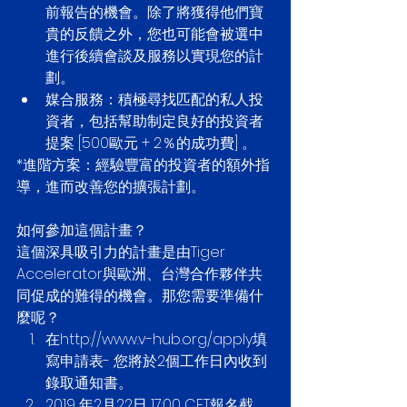
前報告的機會。除了將獲得他們寶
貴的反饋之外，您也可能會被選中
進行後續會談及服務以實現您的計
劃。  
媒合服務：積極尋找匹配的私人投
資者，包括幫助制定良好的投資者
提案 [500歐元 + 2％的成功費] 。 
*進階方案：經驗豐富的投資者的額外指
導，進而改善您的擴張計劃。
如何參加這個計畫？
這個深具吸引力的計畫是由Tiger 
Accelerator與歐洲、台灣合作夥伴共
同促成的難得的機會。那您需要準備什
麼呢？ 
在http://www.v-hub.org/apply填
寫申請表- 您將於2個工作日內收到
錄取通知書。  
2019 年2月22日 17:00 CET報名截