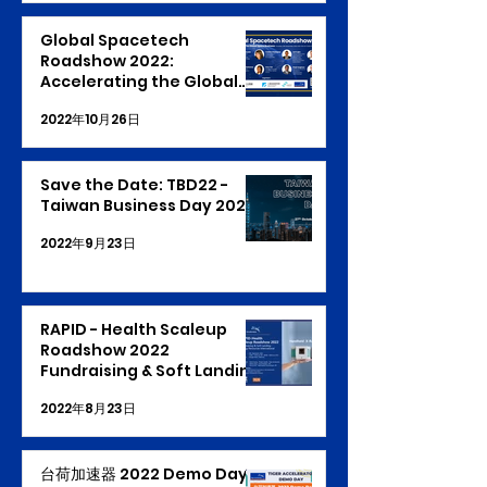
Global Spacetech
Roadshow 2022:
Accelerating the Global
Space Business
2022年10月26日
Save the Date: TBD22 -
Taiwan Business Day 2022
2022年9月23日
RAPID - Health Scaleup
Roadshow 2022
Fundraising & Soft Landing
: Energy Resources
2022年8月23日
International
台荷加速器 2022 Demo Day -