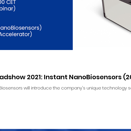
adshow 2021: Instant NanoBiosensors (2
oBiosensors will introduce the company's unique technology so