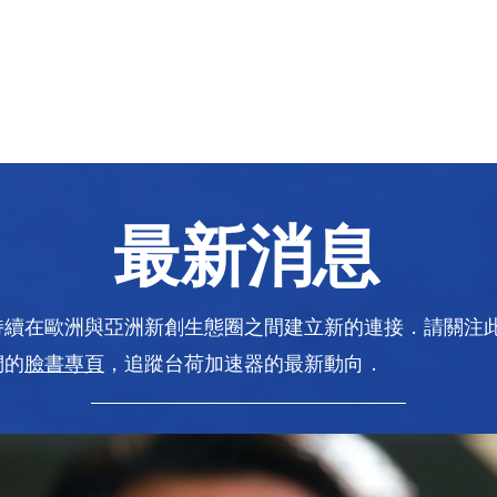
器
關於我們
SECPAAS Cyber Taiwan
​最新消息
持續在歐洲與亞洲新創生態圈之間建立新的連接．請關注
們的
臉書專頁
，追蹤台荷加速器的最新動向．