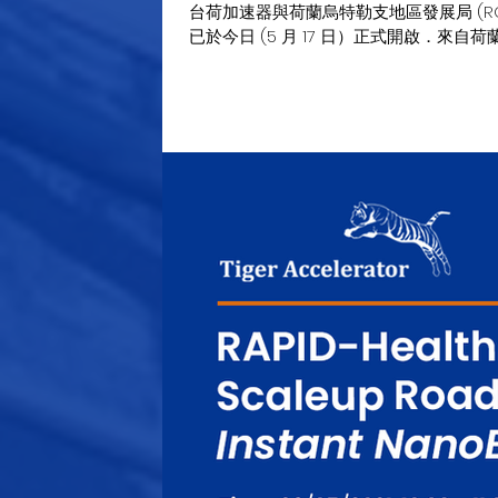
台荷加速器與荷蘭烏特勒支地區發展局 (ROM U
已於今日 (5 月 17 日）正式開啟．來自荷蘭的兩