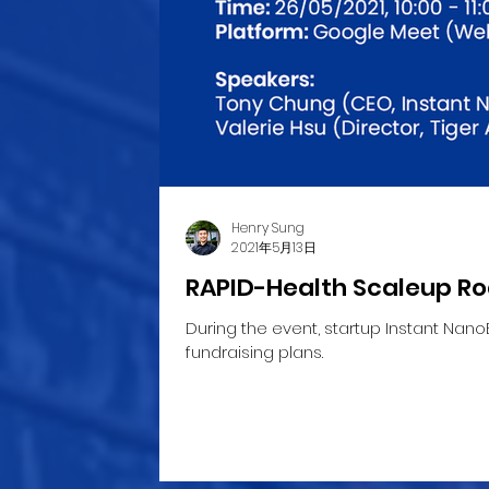
Henry Sung
2021年5月13日
RAPID-Health Scaleup Ro
During the event, startup Instant Nan
fundraising plans.