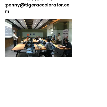
:
penny@tigeraccelerator.co
m
聯絡我們
台荷加速器 Tiger Accelerator - 台北
辦公室
來訪地址：台北
CoSpace
臺北市內湖區洲子街12號2樓
M：+886
2 8751 5503
#10 （Taipei Co-space 代表號）
E:
info@tigeraccelerator.com