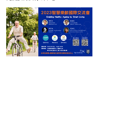
聯絡我們
台荷加速器 Tiger Accelerator - 台北
辦公室
來訪地址：台北
CoSpace
臺北市內湖區洲子街12號2樓
M：+886
2 8751 5503
#10 （Taipei Co-space 代表號）
E:
info@tigeraccelerator.com
Tiger Accelerator Europe in
Utrecht