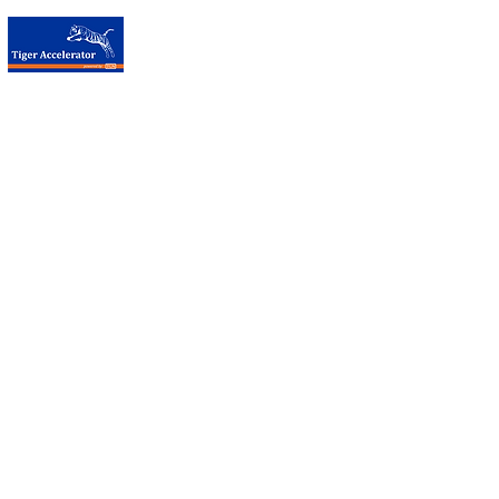
台荷加速器
聯絡我們
台荷加速器 Tiger Accelerator - 台北
辦公室
來訪地址：台北
CoSpace
臺北市內湖區洲子街12號2樓
M：+886
2 8751 5503
#10 （Taipei Co-space 代表號）