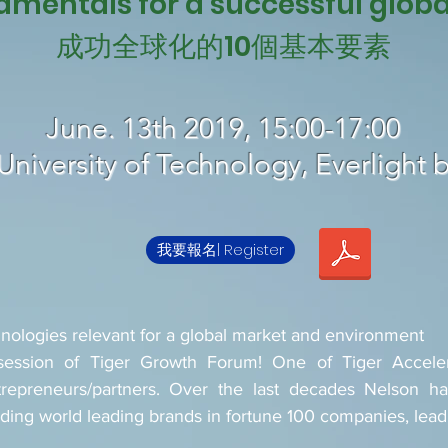
amentals for a successful globa
成功全球化的10個基本要素
June. 13th 2019, 15:00-17:00
University of Technology, Everlight b
我要報名| Register
nologies relevant
for
a global market and environment
session of Tiger Growth Forum! One of Tiger Accelera
ntrepreneurs/partners. Over the last decades Nelson 
ilding world leading brands in fortune 100 companies, lea