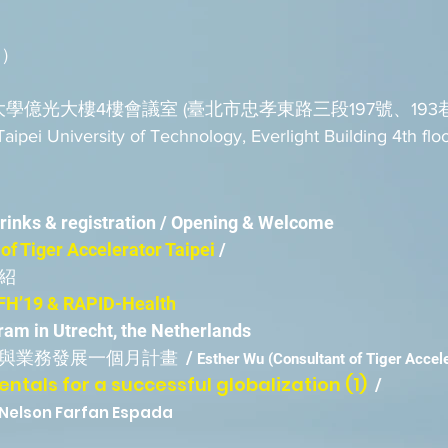
四）
技大學億光大樓4樓會議室 (
臺北市忠孝東路三段197號、193
sity of Technology, Everlight Building 4th floo
inks & registration / Opening & Welcome
 of Tiger Accelerator Taipei
/
紹
FH’19 & RAPID-Health
Utrecht, the Netherlands
務發展一個月計畫
/
Esther Wu (Consultant of Tiger Accele
ntals for a successful globalization (1)
/
lson Farfan Espada