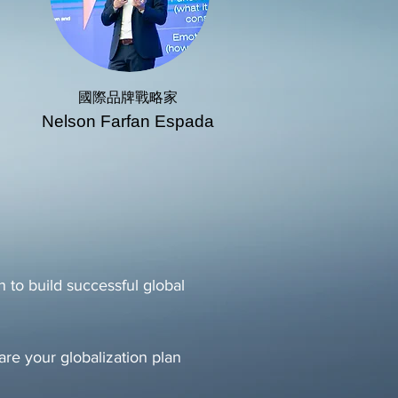
國際品牌戰略家
Nelson Farfan Espada
 to build successful global
re your globalization plan