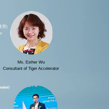
巷旁)
r
Ms. Esther Wu
Consultant of Tiger Accelerator
rator)