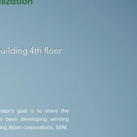
lization
uilding 4th floor
tor's goal is to share the
has been developing winning
ding Asian corporations, SEM.