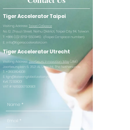
Tiger Accelerator Taipei
Visiting Address:
Taipei CoSpace
No. 12, Zhouzi Street, Neihu District, Taipei City 114, Taiwan
T:
+886 (0)2 8751-5503
#10 （Taipei Co-space number）
E:
info@tigeraccelerator.com
Tiger Accelerator Utrecht
Visiting Address:
Jaarbeurs Innovation Mile
(JIM)
Jaarbeursplein 6, 3521 AL Utrecht, The Netherlands
T:
+31610894908
E:
tgn@taiwanglobalization.net
KvK
72308001
VAT # N859067506B01