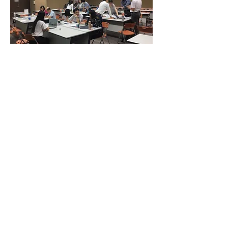
Contact Us
Tiger Accelerator Taipei
Visiting Address:
Taipei CoSpace
No. 12, Zhouzi Street, Neihu District, Taipei City 114, Taiwan
T:
+886 (0)2 8751-5503
#10 （Taipei Co-space number）
E:
info@tigeraccelerator.com
Tiger Accelerator Utrecht
Visiting Address:
Jaarbeurs Innovation Mile
(JIM)
Jaarbeursplein 6, 3521 AL Utrecht, The Netherlands
T:
+31610894908
E:
tgn@taiwanglobalization.net
KvK
72308001
VAT # N859067506B01