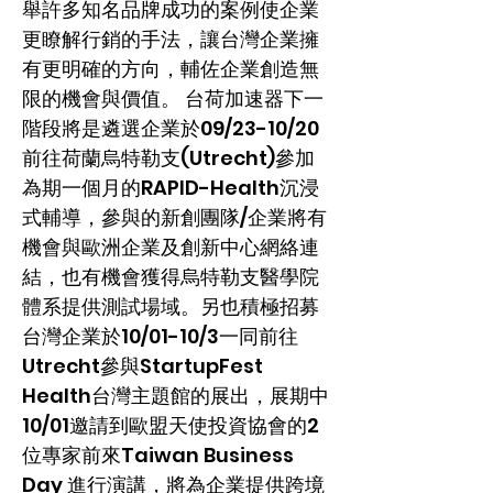
舉許多知名品牌成功的案例使企業
更瞭解行銷的手法，讓台灣企業擁
有更明確的方向，輔佐企業創造無
限的機會與價值。 台荷加速器下一
階段將是遴選企業於09/23-10/20
前往荷蘭烏特勒支(Utrecht)參加
為期一個月的RAPID-Health沉浸
式輔導，參與的新創團隊/企業將有
機會與歐洲企業及創新中心網絡連
結，也有機會獲得烏特勒支醫學院
體系提供測試場域。另也積極招募
台灣企業於10/01-10/3一同前往
Utrecht參與StartupFest
Health台灣主題館的展出，展期中
10/01邀請到歐盟天使投資協會的2
位專家前來Taiwan Business
Day 進行演講，將為企業提供跨境